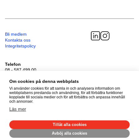
Bli medlem
Kontakta oss
Integritetspolicy
Telefon
08 - 587 499 00
Besöksadress
Sveavägen 41
Om cookies på denna webbplats
111 34 Stockholm
Vi använder cookies för att samla in och analysera information om
webbplatsens prestanda och användning, för att förbättra funktioner
kopplade till sociala medier och för att förbättra och anpassa innehåll
och annonser.
© 2026 Adoptionscentrum
Läs mer
Alla rättigheter förbehållna
Tillåt alla cookies
Avböj alla cookies