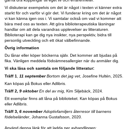
Vi diskuterar exempelvis om det är något i texten vi känner extra
starkt för och varför vi gör det. Vi funderar kring om det är något
vi kan känna igen oss i. Vi samtalar också om vad vi kommer att
bära med oss av texten. Att göra biblioterapeutiska läsningar
handlar om att dela varandras upplevelser av litteraturen.
Biblioterapi kan ge dig nya insikter, nya perspektiv, bidra till
personlig utveckling och ett ökat välbefinnande.
Övrig information
Du lånar eller köper böckerna själv. Det kommer att bjudas på
fika. Vänligen meddela födoämnesallergier när du anmäler dig.
Vi ska läsa och samtala om följande litteratur:
Träff 1
,
11 september
Bortom det jag vet
, Josefine Hultén, 2025.
Kan köpas på Bokus eller Adlibris.
Träff 2,
9 oktober
En del av mig
, Kim Siljebäck, 2024.
Ett exemplar finns att låna på biblioteket. Kan köpas på Bokus
eller Adlibris.
Träff 3,
6 november
Adoptivfamiljers återresor till barnens
födelseländer
, Johanna Gustafsson, 2020.
Använd denna länk för att ladda ner avhandlingen: