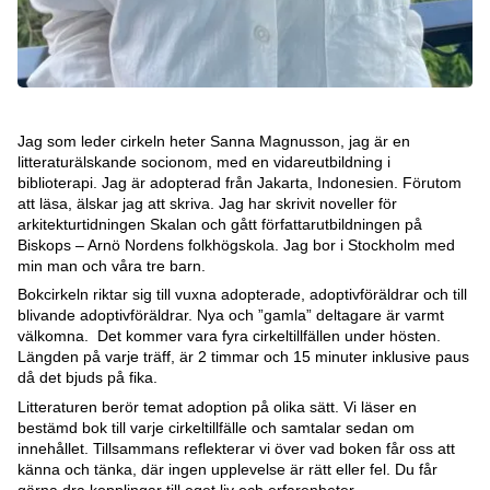
Jag som leder cirkeln heter Sanna Magnusson, jag är en
litteraturälskande socionom, med en vidareutbildning i
biblioterapi. Jag är adopterad från Jakarta, Indonesien. Förutom
att läsa, älskar jag att skriva. Jag har skrivit noveller för
arkitekturtidningen Skalan och gått författarutbildningen på
Biskops – Arnö Nordens folkhögskola. Jag bor i Stockholm med
min man och våra tre barn.
Bokcirkeln riktar sig till vuxna adopterade, adoptivföräldrar och till
blivande adoptivföräldrar. Nya och ”gamla” deltagare är varmt
välkomna. Det kommer vara fyra cirkeltillfällen under hösten.
Längden på varje träff, är 2 timmar och 15 minuter inklusive paus
då det bjuds på fika.
Litteraturen berör temat adoption på olika sätt. Vi läser en
bestämd bok till varje cirkeltillfälle och samtalar sedan om
innehållet. Tillsammans reflekterar vi över vad boken får oss att
känna och tänka, där ingen upplevelse är rätt eller fel. Du får
gärna dra kopplingar till eget liv och erfarenheter.