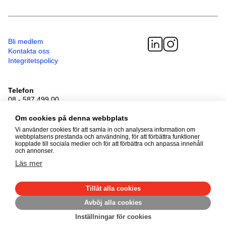
Bli medlem
Kontakta oss
Integritetspolicy
Telefon
08 - 587 499 00
Besöksadress
Om cookies på denna webbplats
Sveavägen 41
111 34 Stockholm
Vi använder cookies för att samla in och analysera information om
webbplatsens prestanda och användning, för att förbättra funktioner
kopplade till sociala medier och för att förbättra och anpassa innehåll
och annonser.
© 2026 Adoptionscentrum
Läs mer
Alla rättigheter förbehållna
Tillåt alla cookies
Avböj alla cookies
Inställningar för cookies
Made by
Mirva Webb