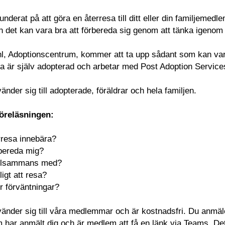
 funderat på att göra en återresa till ditt eller din familjem
det kan vara bra att förbereda sig genom att tänka igenom 
l, Adoptionscentrum, kommer att ta upp sådant som kan vara 
a är själv adopterad och arbetar med Post Adoption Service
änder sig till adopterade, föräldrar och hela familjen.
öreläsningen:
rresa innebära?
rbereda mig?
tillsammans med?
ligt att resa?
ör förväntningar?
änder sig till våra medlemmar och är kostnadsfri. Du anmäle
har anmält dig och är medlem att få en länk via Teams. Det