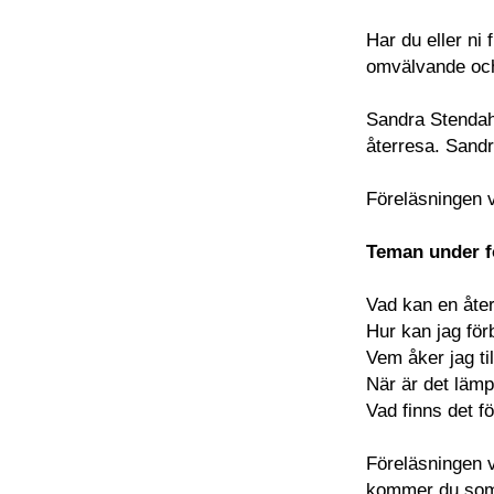
Har du eller ni
omvälvande och 
Sandra Stendah
återresa. Sandr
Föreläsningen v
Teman under f
Vad kan en åte
Hur kan jag fö
Vem åker jag 
När är det lämp
Vad finns det f
Föreläsningen v
kommer du som 