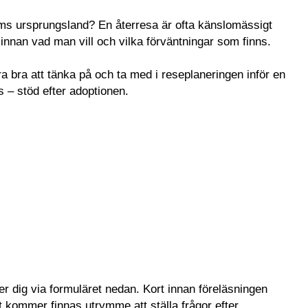
edlems ursprungsland? En återresa är ofta känslomässigt
innan vad man vill och vilka förväntningar som finns.
bra att tänka på och ta med i reseplaneringen inför en
s – stöd efter adoptionen.
r dig via formuläret nedan. Kort innan föreläsningen
 kommer finnas utrymme att ställa frågor efter