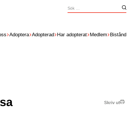
Sök
Nä
efter:
oss
Adoptera
Adopterad
Har adopterat
Medlem
Bistånd
esa
Skriv ut