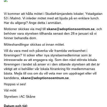
Vi kommer att hålla mötet i Studiefrämjandets lokaler, Ystadgatan
53 i Malmö. Vi inleder mötet med att bjuda på en enklare lunch.
Har du allgergi? Ange detta i anmälan.
Motioner skickas via mejl till
skane@adoptionscentrum.se
, och
behöver vara styrelsen tillhanda senast den 28:e januari så vi
hinner behandla dom.
Möteshandlingar skickas ut innan mötet.
Vill du vara med och påverka vår framtida verksamhet i
föreningen? Vi söker efter nya styrelsemedlemmar som är
intresserade av att engagera sig. Som den näst största lokala
föreningen i landet så anser vi i den sittande styrelsen att det är
viktigt att vi behåller vår lokala förankring för medlemmarnas
bästa. Mejla till oss om du vill veta mer om uppdraget eller vill
kandidera,
skane@adoptionscentrum.se
.
Hoppas vi ses!
Väl mött
Styrelsen i AC Skåne
Datum och tid: