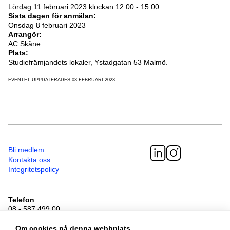
Lördag 11 februari 2023 klockan 12:00 - 15:00
Sista dagen för anmälan:
Onsdag 8 februari 2023
Arrangör:
AC Skåne
Plats:
Studiefrämjandets lokaler, Ystadgatan 53 Malmö.
EVENTET UPPDATERADES 03 FEBRUARI 2023
Bli medlem
Kontakta oss
Integritetspolicy
Telefon
08 - 587 499 00
Besöksadress
Sveavägen 41
Om cookies på denna webbplats