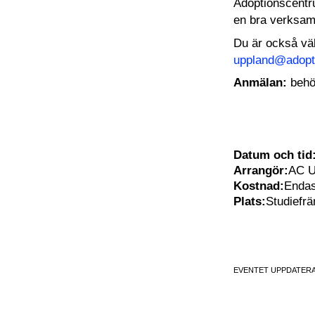
Adoptionscentru
en bra verksamh
Du är också väl
uppland@adopt
Anmälan:
behö
Datum och tid
Arrangör:
AC U
Kostnad:
Endas
Plats:
Studiefr
EVENTET UPPDATERA