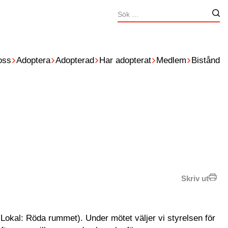
Sök
Nä
efter:
oss
Adoptera
Adopterad
Har adopterat
Medlem
Bistånd
Skriv ut
 (Lokal: Röda rummet). Under mötet väljer vi styrelsen för