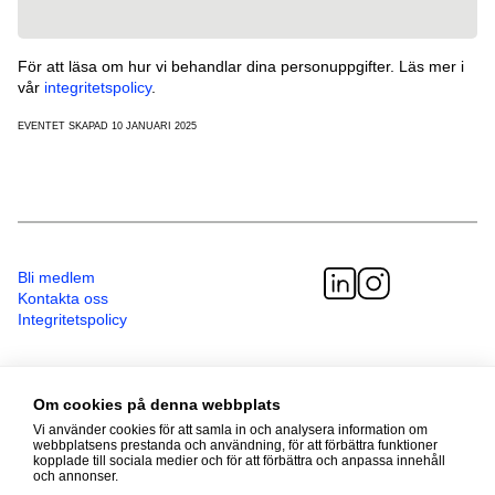
För att läsa om hur vi behandlar dina personuppgifter. Läs mer i
vår
integritetspolicy
.
EVENTET SKAPAD 10 JANUARI 2025
Bli medlem
Kontakta oss
Integritetspolicy
Telefon
Om cookies på denna webbplats
08 - 587 499 00
Besöksadress
Vi använder cookies för att samla in och analysera information om
Sveavägen 41
webbplatsens prestanda och användning, för att förbättra funktioner
kopplade till sociala medier och för att förbättra och anpassa innehåll
111 34 Stockholm
och annonser.