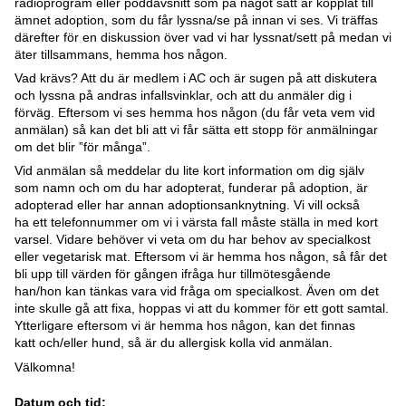
radioprogram eller poddavsnitt som på något sätt är kopplat till
ämnet adoption, som du får lyssna/se på innan vi ses. Vi träffas
därefter för en diskussion över vad vi har lyssnat/sett på medan vi
äter tillsammans, hemma hos någon.
Vad krävs? Att du är medlem i AC och är sugen på att diskutera
och lyssna på andras infallsvinklar, och att du anmäler dig i
förväg. Eftersom vi ses hemma hos någon (du får veta vem vid
anmälan) så kan det bli att vi får sätta ett stopp för anmälningar
om det blir ”för många”.
Vid anmälan så meddelar du lite kort information om dig själv
som namn och om du har adopterat, funderar på adoption, är
adopterad eller har annan adoptionsanknytning. Vi vill också
ha ett telefonnummer om vi i värsta fall måste ställa in med kort
varsel. Vidare behöver vi veta om du har behov av specialkost
eller vegetarisk mat. Eftersom vi är hemma hos någon, så får det
bli upp till värden för gången ifråga hur tillmötesgående
han/hon kan tänkas vara vid fråga om specialkost. Även om det
inte skulle gå att fixa, hoppas vi att du kommer för ett gott samtal.
Ytterligare eftersom vi är hemma hos någon, kan det finnas
katt och/eller hund, så är du allergisk kolla vid anmälan.
Välkomna!
Datum och tid: