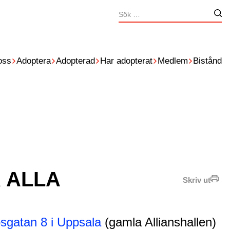
Sök
Nä
efter:
oss
Adoptera
Adopterad
Har adopterat
Medlem
Bistånd
R ALLA
Skriv ut
sgatan 8 i Uppsala
(gamla Allianshallen)