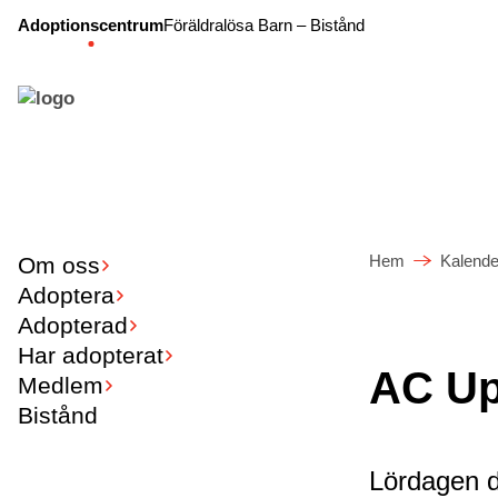
Adoptionscentrum
Föräldralösa Barn – Bistånd
Hem
Kalende
Om oss
Adoptera
Adopterad
Har adopterat
AC U
Medlem
Bistånd
Lördagen 