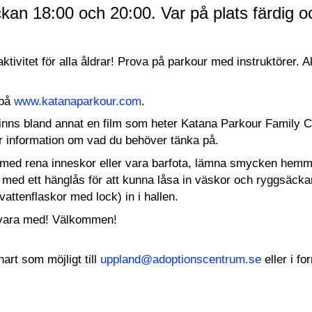
ckan 18:00 och 20:00. Var på plats färdig 
tivitet för alla åldrar! Prova på parkour med instruktörer. 
 på
www.katanaparkour.com
.
inns bland annat en film som heter Katana Parkour Family Cl
r information om vad du behöver tänka på.
ta med rena inneskor eller vara barfota, lämna smycken hem
 med ett hänglås för att kunna låsa in väskor och ryggsäckar.
vattenflaskor med lock) in i hallen.
 vara med! Välkommen!
nart som möjligt till
uppland@adoptionscentrum.se
eller i f