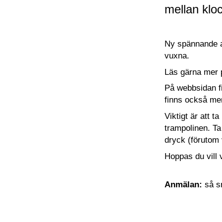
mellan klo
Ny spännande ak
vuxna.
Läs gärna mer
På webbsidan f
finns också me
Viktigt är att 
trampolinen. Ta
dryck (förutom 
Hoppas du vill
Anmälan:
så s