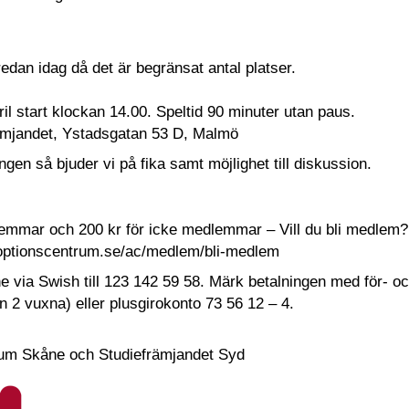
n
redan idag då det är begränsat antal platser.
ril start klockan 14.00. Speltid 90 minuter utan paus.
rämjandet, Ystadsgatan 53 D, Malmö
ingen så bjuder vi på fika samt möjlighet till diskussion.
lemmar och 200 kr för icke medlemmar – Vill du bli medlem?
optionscentrum.se/ac/medlem/bli-medlem
 via Swish till 123 142 59 58. Märk betalningen med för- oc
 2 vuxna) eller plusgirokonto 73 56 12 – 4.
um Skåne och Studiefrämjandet Syd