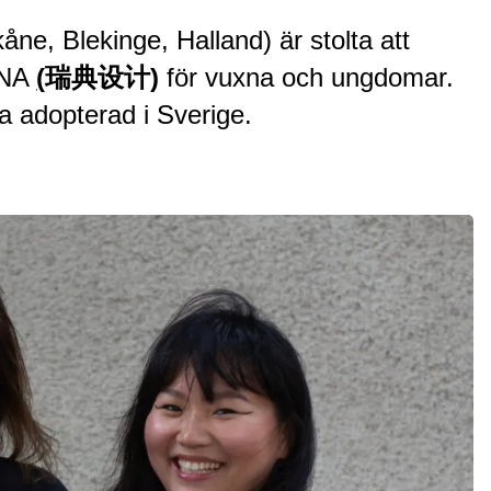
e, Blekinge, Halland) är stolta att
HINA
(
瑞典设计)
för vuxna och ungdomar.
a adopterad i Sverige.