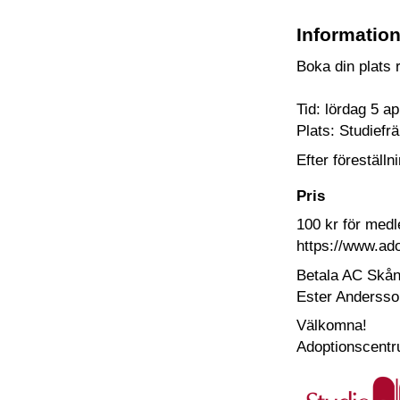
Informatio
Boka din plats 
Tid: lördag 5 ap
Plats: Studief
Efter föreställn
Pris
100 kr för med
https://www.ad
Betala AC Skåne
Ester Andersson
Välkomna!
Adoptionscentr