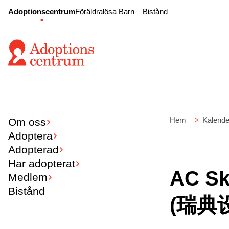
Adoptionscentrum
Föräldralösa Barn – Bistånd
Hem
Kalende
Om oss
Adoptera
Adopterad
Har adopterat
AC Sk
Medlem
Bistånd
(瑞典