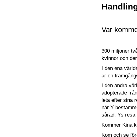
Handlin
Var kommer 
300 miljoner tv
kvinnor och de
I den ena värld
är en framgångs
I den andra vär
adopterade från
leta efter sina
när Y bestämmer
sårad. Ys resa 
Kommer Kina ku
Kom och se före