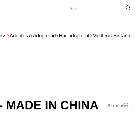
Sök
Nä
efter:
oss
Adoptera
Adopterad
Har adopterat
Medlem
Bistånd
r – MADE IN CHINA
Skriv ut