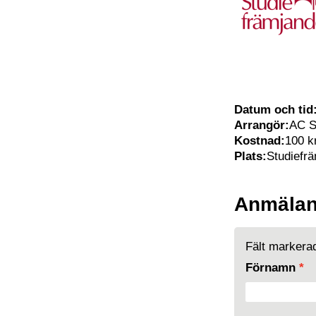
Datum och tid
Arrangör:
AC S
Kostnad:
100 k
Plats:
Studiefr
Anmäla
Fält marker
Förnamn
*