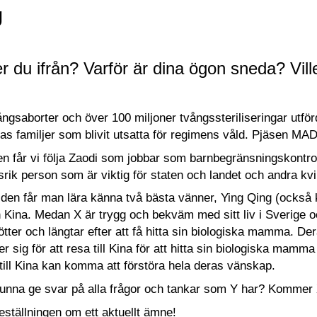
g
du ifrån? Varför är dina ögon sneda? Ville 
ångsaborter och över 100 miljoner tvångssteriliseringar utför
ras familjer som blivit utsatta för regimens våld. Pjäsen 
en får vi följa Zaodi som jobbar som barnbegränsningskontrolla
rik person som är viktig för staten och landet och andra kvin
lden får man lära känna två bästa vänner, Ying Qing (också 
 Kina. Medan X är trygg och bekväm med sitt liv i Sverige och
 rötter och längtar efter att få hitta sin biologiska mamma. D
 sig för att resa till Kina för att hitta sin biologiska mamma
till Kina kan komma att förstöra hela deras vänskap.
nna ge svar på alla frågor och tankar som Y har? Kommer
ställningen om ett aktuellt ämne!