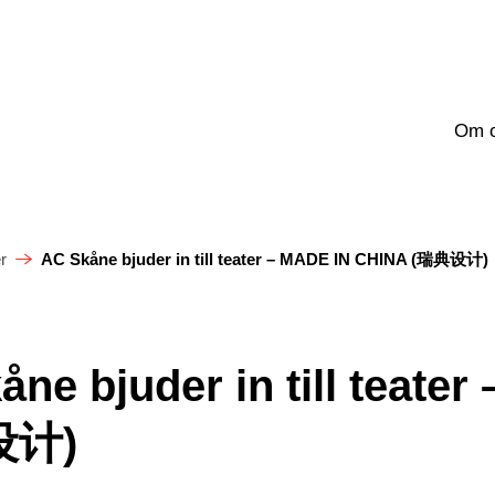
Om 
r
AC Skåne bjuder in till teater – MADE IN CHINA (瑞典设计)
åne bjuder in till teate
设计)