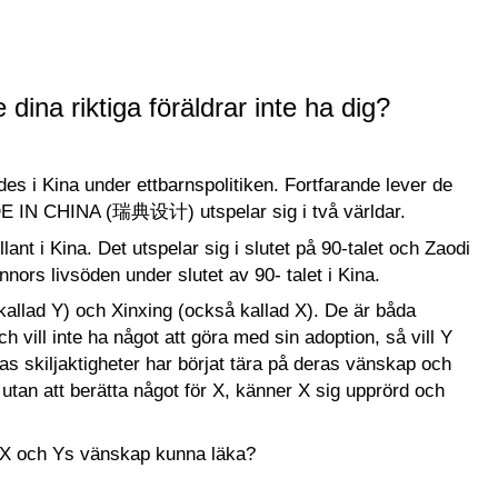
dina riktiga föräldrar inte ha dig?
des i Kina under ettbarnspolitiken. Fortfarande lever de
MADE IN CHINA (瑞典设计) utspelar sig i två världar.
nt i Kina. Det utspelar sig i slutet på 90-talet och Zaodi
nors livsöden under slutet av 90- talet i Kina.
kallad Y) och Xinxing (också kallad X). De är båda
 vill inte ha något att göra med sin adoption, så vill Y
eras skiljaktigheter har börjat tära på deras vänskap och
 utan att berätta något för X, känner X sig upprörd och
 X och Ys vänskap kunna läka?