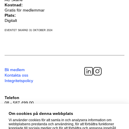
Kostnad:
Gratis för medlemmar
Plats:
Digitalt
EVENTET SKAPAD 31 OKTOBER 2024
Bli medlem
Kontakta oss
Integritetspolicy
Telefon
08 - 587 499 00
Besöksadress
Om cookies på denna webbplats
Sveavägen 41
111 34 Stockholm
Vi använder cookies för att samla in och analysera information om
webbplatsens prestanda och användning, för att förbättra funktioner
kopplade till sociala medier och för att förbättra och anpassa innehåll