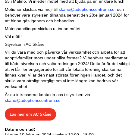
53 i Malmö. Vi inleder mötet med att bjuda på en enklare lunch.
Motioner skickas via mejl till
skane@adoptionscentrum.se
, och
behöver vara styrelsen tillhanda senast den 28:e januari 2024 för
att hinna gås igenom och behandlas.
Möteshandlingar skickas ut innan mötet.
Väl mött!
Styrelsen i AC Skåne
Vill du vara med och påverka vår verksamhet och arbeta för att
adoptivfamiljer möts under olika former? Vi behöver medlemmar
till både styrelsen och valberedningen 2024! Detta år är det viktigt
att vi får fler engagerade för att vår lokala förening ska kunna
finnas kvar. Vi är den näst största föreningen i landet, och det
skulle vara otroligt sorgligt om vi inte längre kan bedriva vår
verksamhet.
Är du intresserad kontakta oss i styrelsen via:
skane@adoptionscentrum.se
Läs mer om AC Skåne
Datum och tid:
Lördag 10 februari 2024 klockan 12:00 - 15:00