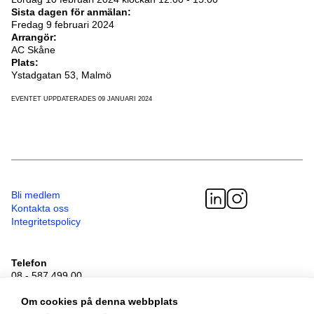
Sista dagen för anmälan:
Fredag 9 februari 2024
Arrangör:
AC Skåne
Plats:
Ystadgatan 53, Malmö
EVENTET UPPDATERADES 09 JANUARI 2024
Bli medlem
Kontakta oss
Integritetspolicy
Telefon
08 - 587 499 00
Besöksadress
Sveavägen 41
Om cookies på denna webbplats