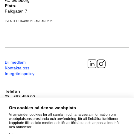
AC Göteborg
Plats:
Falkgatan 7
EVENTET SKAPAD 26 JANUARI 2023
Bli medlem
Kontakta oss
Integritetspolicy
Telefon
08 - 587 499 00
Besöksadress
Sveavägen 41
Om cookies på denna webbplats
111 34 Stockholm
Vi använder cookies för att samla in och analysera information om
webbplatsens prestanda och användning, för att förbättra funktioner
kopplade till sociala medier och för att förbättra och anpassa innehåll
och annonser.
© 2026 Adoptionscentrum