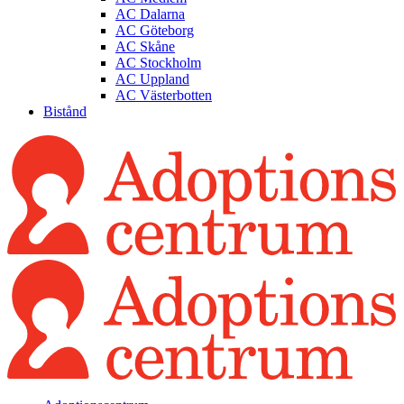
AC Dalarna
AC Göteborg
AC Skåne
AC Stockholm
AC Uppland
AC Västerbotten
Bistånd