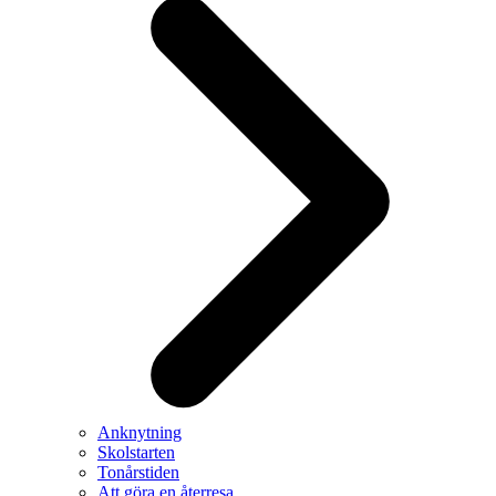
Anknytning
Skolstarten
Tonårstiden
Att göra en återresa