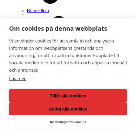
Bli medlem
Om cookies på denna webbplats
Vi använder cookies för att samla in och analysera
information om webbplatsens prestanda och
användning, för att förbättra funktioner kopplade till
sociala medier och för att förbättra och anpassa innehåll
och annonser.
Läs mer
Tillåt alla cookies
Avböj alla cookies
Inställningar för cookies
Ge bort ett medlemskap i Adoptionscentrum som
gåva
Kalender