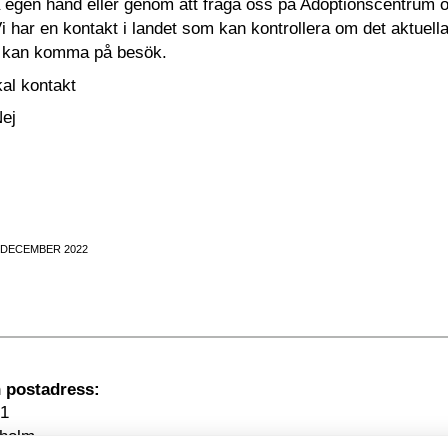
gen hand eller genom att fråga oss på Adoptionscentrum om v
 har en kontakt i landet som kan kontrollera om det aktuell
u kan komma på besök.
al kontakt
ej
 DECEMBER 2022
Besöksadress
1
kholm