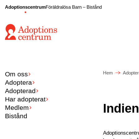
Adoptionscentrum
Föräldralösa Barn – Bistånd
Hem
Adopter
Om oss
Adoptera
Adopterad
Har adopterat
Indie
Medlem
Bistånd
Adoptionscentr