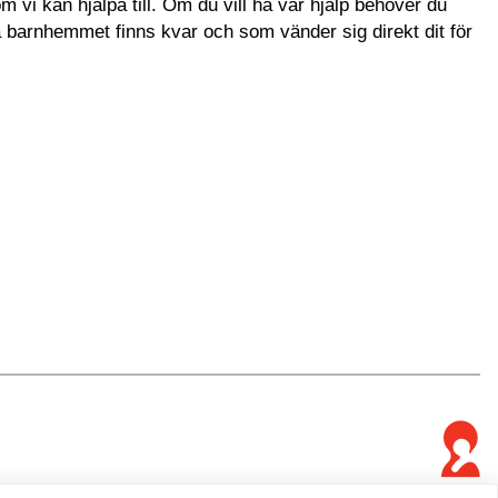
i kan hjälpa till. Om du vill ha vår hjälp behöver du
a barnhemmet finns kvar och som vänder sig direkt dit för