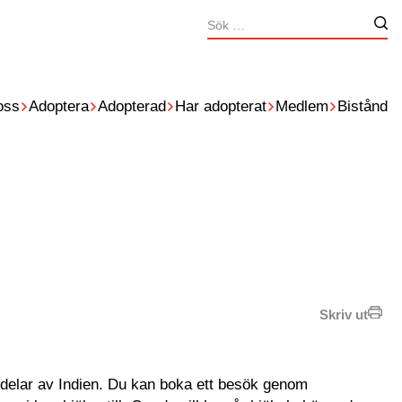
Sök
Nä
efter:
oss
Adoptera
Adopterad
Har adopterat
Medlem
Bistånd
Skriv ut
delar av Indien. Du kan boka ett besök genom