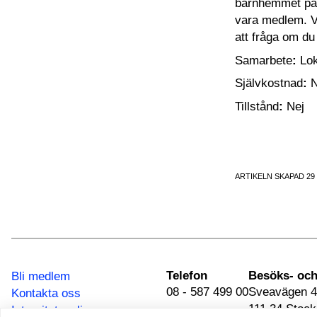
barnhemmet på e
vara medlem. Vi
att fråga om d
Samarbete
:
Lok
Självkostnad
:
N
Tillstånd
:
Nej
ARTIKELN SKAPAD 29
Telefon
Bli medlem
08 - 587 499 00
Sveavägen 4
Kontakta oss
111 34 Stoc
Integritetspolicy