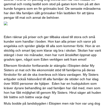
gammal och rostig lastbil som stod på gatan kom hon på att den
kunde fungera som en fin grönsaks bod. De senaste månaderna
har den lilla familjen sålt grönsaker från lastbilen för att tjäna
pengar till mat och annat de behöver.
Eden räknar på priser och ger tillbaka växel till stora och små
kunder som handlar i boden. Hon kan alla priser och varor på
engelska och sprider glädje till alla som kommer förbi. Hon är en
skicklig och smart tjej som klarar sig bra i skolan. Skolan har varit
stängd i över nio månader, men har runt årsskiftet öppnat upp
gradvis igen, något som Eden verkligen sett fram emot!
Eftersom förskolor fortfarande är stängda i Etiopien delar My
Sisters ut mat och lite ekonomiskt stöd till familjerna på deras
förskolor för att de ska överleva och klara vardagen. My Sisters
erbjuder också hälsovård till alla familjer de stöder och har idag
över 9000 personer de hjälper. Eden har en hudsjukdom som
kräver dyrare behandling än vad familjen har råd med, men som
hon har fått möjlighet till genom My Sisters. Hirut säger att huden
blir bättre och bättre varje dag!
Mulu bodde på landsbygden i Etiopien men när hon var ung dog