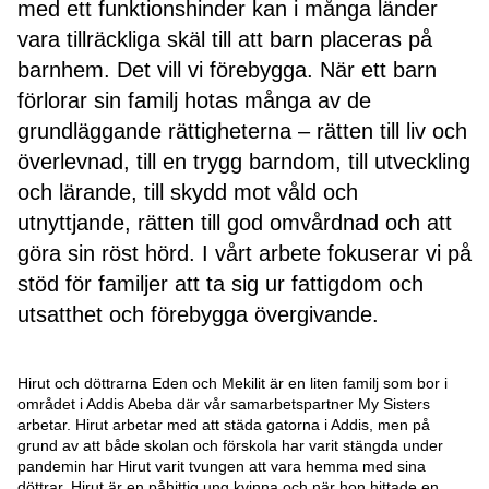
med ett funktionshinder kan i många länder
vara tillräckliga skäl till att barn placeras på
barnhem. Det vill vi förebygga. När ett barn
förlorar sin familj hotas många av de
grundläggande rättigheterna – rätten till liv och
överlevnad, till en trygg barndom, till utveckling
och lärande, till skydd mot våld och
utnyttjande, rätten till god omvårdnad och att
göra sin röst hörd. I vårt arbete fokuserar vi på
stöd för familjer att ta sig ur fattigdom och
utsatthet och förebygga övergivande.
Hirut och döttrarna Eden och Mekilit är en liten familj som bor i
området i Addis Abeba där vår samarbetspartner My Sisters
arbetar. Hirut arbetar med att städa gatorna i Addis, men på
grund av att både skolan och förskola har varit stängda under
pandemin har Hirut varit tvungen att vara hemma med sina
döttrar. Hirut är en påhittig ung kvinna och när hon hittade en