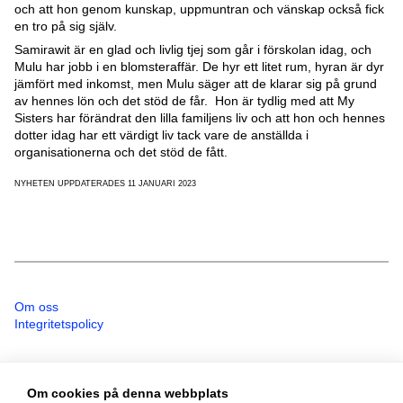
och att hon genom kunskap, uppmuntran och vänskap också fick
en tro på sig själv.
Samirawit är en glad och livlig tjej som går i förskolan idag, och
Mulu har jobb i en blomsteraffär. De hyr ett litet rum, hyran är dyr
jämfört med inkomst, men Mulu säger att de klarar sig på grund
av hennes lön och det stöd de får. Hon är tydlig med att My
Sisters har förändrat den lilla familjens liv och att hon och hennes
dotter idag har ett värdigt liv tack vare de anställda i
organisationerna och det stöd de fått.
NYHETEN UPPDATERADES 11 JANUARI 2023
Om oss
Integritetspolicy
Telefon
Om cookies på denna webbplats
08 - 587 499 00