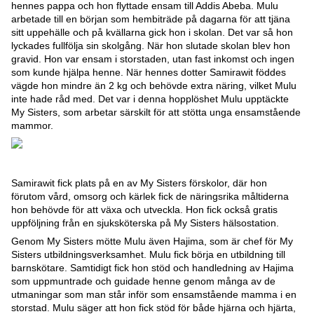
hennes pappa och hon flyttade ensam till Addis Abeba. Mulu
arbetade till en början som hembiträde på dagarna för att tjäna
sitt uppehälle och på kvällarna gick hon i skolan. Det var så hon
lyckades fullfölja sin skolgång. När hon slutade skolan blev hon
gravid. Hon var ensam i storstaden, utan fast inkomst och ingen
som kunde hjälpa henne. När hennes dotter Samirawit föddes
vägde hon mindre än 2 kg och behövde extra näring, vilket Mulu
inte hade råd med. Det var i denna hopplöshet Mulu upptäckte
My Sisters, som arbetar särskilt för att stötta unga ensamstående
mammor.
Samirawit fick plats på en av My Sisters förskolor, där hon
förutom vård, omsorg och kärlek fick de näringsrika måltiderna
hon behövde för att växa och utveckla. Hon fick också gratis
uppföljning från en sjuksköterska på My Sisters hälsostation.
Genom My Sisters mötte Mulu även Hajima, som är chef för My
Sisters utbildningsverksamhet. Mulu fick börja en utbildning till
barnskötare. Samtidigt fick hon stöd och handledning av Hajima
som uppmuntrade och guidade henne genom många av de
utmaningar som man står inför som ensamstående mamma i en
storstad. Mulu säger att hon fick stöd för både hjärna och hjärta,