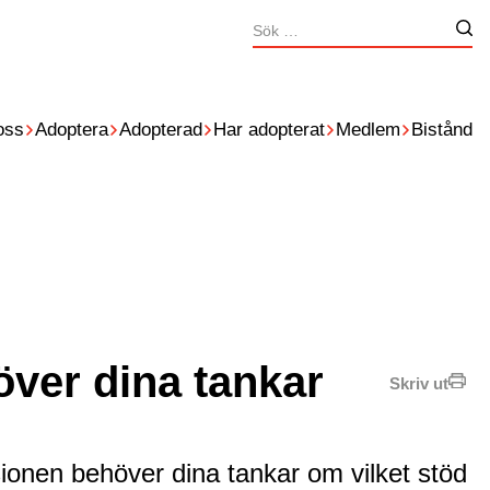
Sök
Nä
efter:
oss
Adoptera
Adopterad
Har adopterat
Medlem
Bistånd
ver dina tankar
Skriv ut
ssionen behöver dina tankar om vilket stöd