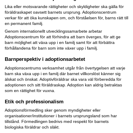
Lika eller motsvarande rättigheter och skyldigheter ska gälla för
föräldraskapet oavsett barnets ursprung. Adoptionscentrum
verkar för att öka kunskapen om, och förståelsen för, barns rätt till
en permanent familj.
Genom internationellt utvecklingssamarbete arbetar
Adoptionscentrum för att förhindra att barn överges, för att ge
barn möjlighet att växa upp i en familj samt för att förbättra
förhållandena för barn som inte växer upp i familj.
Barnperspektiv i adoptionsarbetet
Adoptionscentrums verksamhet utgår från övertygelsen att varje
barn ska växa upp i en familj där barnet villkorslöst känner sig
älskat och önskat. Adoptivföräldrar ska vara väl förberedda för
adoptionen och sitt föräldraskap. Adoption kan aldrig betraktas
som en rättighet för vuxna.
Etik och professionalism
Adoptionsförmedling sker genom myndigheter eller
organisationer/institutioner i barnets ursprungsland som har
tillstånd. Förmedlingen bedrivs med respekt för barnets
biologiska föräldrar och släkt.