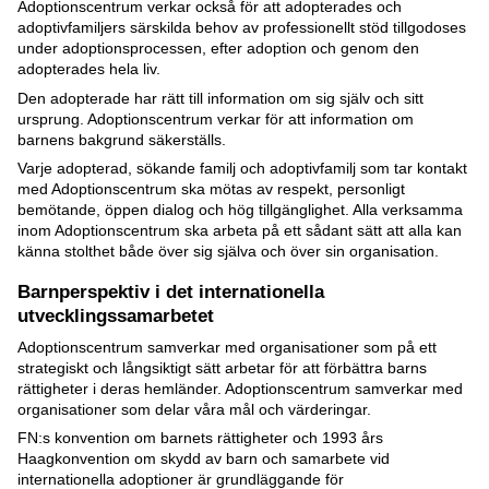
Adoptionscentrum verkar också för att adopterades och
adoptivfamiljers särskilda behov av professionellt stöd tillgodoses
under adoptionsprocessen, efter adoption och genom den
adopterades hela liv.
Den adopterade har rätt till information om sig själv och sitt
ursprung. Adoptionscentrum verkar för att information om
barnens bakgrund säkerställs.
Varje adopterad, sökande familj och adoptivfamilj som tar kontakt
med Adoptionscentrum ska mötas av respekt, personligt
bemötande, öppen dialog och hög tillgänglighet. Alla verksamma
inom Adoptionscentrum ska arbeta på ett sådant sätt att alla kan
känna stolthet både över sig själva och över sin organisation.
Barnperspektiv i det internationella
utvecklingssamarbetet
Adoptionscentrum samverkar med organisationer som på ett
strategiskt och långsiktigt sätt arbetar för att förbättra barns
rättigheter i deras hemländer. Adoptionscentrum samverkar med
organisationer som delar våra mål och värderingar.
FN:s konvention om barnets rättigheter och 1993 års
Haagkonvention om skydd av barn och samarbete vid
internationella adoptioner är grundläggande för