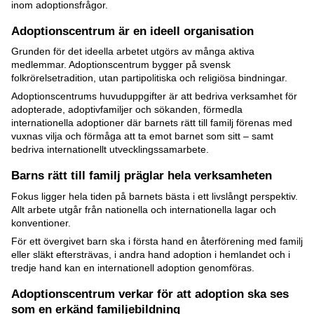
inom adoptionsfrågor.
Adoptionscentrum är en ideell organisation
Grunden för det ideella arbetet utgörs av många aktiva
medlemmar. Adoptionscentrum bygger på svensk
folkrörelsetradition, utan partipolitiska och religiösa bindningar.
Adoptionscentrums huvuduppgifter är att bedriva verksamhet för
adopterade, adoptivfamiljer och sökanden, förmedla
internationella adoptioner där barnets rätt till familj förenas med
vuxnas vilja och förmåga att ta emot barnet som sitt – samt
bedriva internationellt utvecklingssamarbete.
Barns rätt till familj präglar hela verksamheten
Fokus ligger hela tiden på barnets bästa i ett livslångt perspektiv.
Allt arbete utgår från nationella och internationella lagar och
konventioner.
För ett övergivet barn ska i första hand en återförening med familj
eller släkt eftersträvas, i andra hand adoption i hemlandet och i
tredje hand kan en internationell adoption genomföras.
Adoptionscentrum verkar för att adoption ska ses
som en erkänd familjebildning