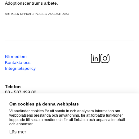
Adoptionscentrums arbete.
ARTIKELN UPPDATERADES 17 AUGUSTI 2023
Bli medlem
Kontakta oss
Integritetspolicy
Telefon
08 - 587 499 00
Besöksadress
Sveavägen 41
Om cookies på denna webbplats
111 34 Stockholm
Vi använder cookies för att samla in och analysera information om
webbplatsens prestanda och användning, för att förbättra funktioner
kopplade till sociala medier och för att förbättra och anpassa innehåll
och annonser.
© 2026 Adoptionscentrum
Läs mer
Alla rättigheter förbehållna