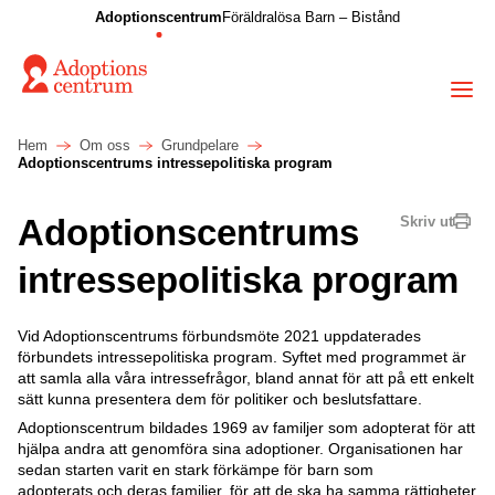
Adoptionscentrum
Föräldralösa Barn – Bistånd
Hem
Om oss
Grundpelare
Adoptionscentrums intressepolitiska program
Adoptionscentrums
Skriv ut
intressepolitiska program
Vid Adoptionscentrums förbundsmöte 2021 uppdaterades
förbundets intressepolitiska program. Syftet med programmet är
att samla alla våra intressefrågor, bland annat för att på ett enkelt
sätt kunna presentera dem för politiker och beslutsfattare.
Adoptionscentrum bildades 1969 av familjer som adopterat för att
hjälpa andra att genomföra sina adoptioner. Organisationen har
sedan starten varit en stark förkämpe för barn som
adopterats och deras familjer, för att de ska ha samma rättigheter