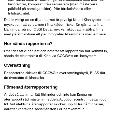
farföräldrar, kompisar, från semestern (man måste vara
påklädd på samtliga bilder), från förskola/skola eller
fritidsaktivitet.
Det är viktigt att se till att barnet är prydligt klätt. I Kina tycker man
mycket om att se barnen i fina kläder, flickor får gärna ha fina
klänningar på sig. OBS! Det är mycket viktigt att ni själva finns
med på åtminstone ett par fotografier tillsammans med ert barn.
Hur sänds rapporterna?
Efter det att vi har läst och noterat att rapporterna har kommit in,
sänds de elektroniskt till Kina via CCCWA:s on-linesystem.
Översättning
Rapporterna skickas till CCCWA:s översättningsbyrå, BLAS där
de översätts till kinesiska.
Försenad återrapportering
Är det så att ni har fått förhinder och inte kan lämna en
återrapport i tid måste ni meddela Adoptionscentrum detta i god
tid. Vid uteblivna återrapporter skickas upp till tre påminnelser,
därefter kontaktas socialtjänsten i er hemkommun.