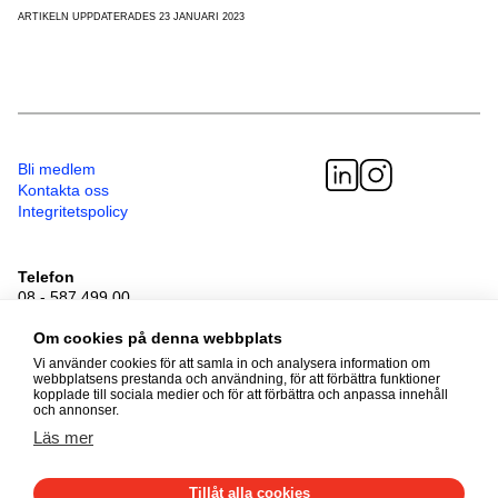
ARTIKELN UPPDATERADES 23 JANUARI 2023
Bli medlem
Kontakta oss
Integritetspolicy
Telefon
08 - 587 499 00
Besöksadress
Om cookies på denna webbplats
Sveavägen 41
111 34 Stockholm
Vi använder cookies för att samla in och analysera information om
webbplatsens prestanda och användning, för att förbättra funktioner
kopplade till sociala medier och för att förbättra och anpassa innehåll
och annonser.
© 2026 Adoptionscentrum
Läs mer
Alla rättigheter förbehållna
Tillåt alla cookies