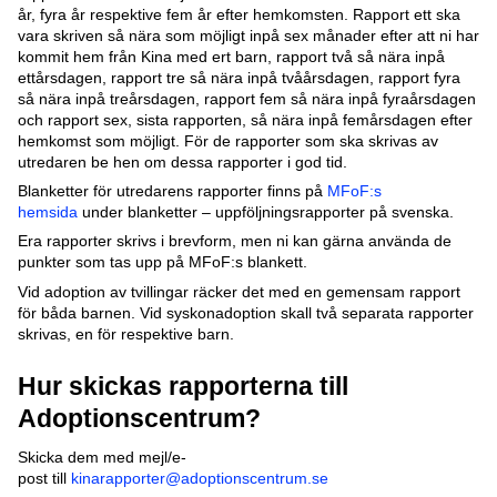
år, fyra år respektive fem år efter hemkomsten. Rapport ett ska
vara skriven så nära som möjligt inpå sex månader efter att ni har
kommit hem från Kina med ert barn, rapport två så nära inpå
ettårsdagen, rapport tre så nära inpå tvåårsdagen, rapport fyra
så nära inpå treårsdagen, rapport fem så nära inpå fyraårsdagen
och rapport sex, sista rapporten, så nära inpå femårsdagen efter
hemkomst som möjligt. För de rapporter som ska skrivas av
utredaren be hen om dessa rapporter i god tid.
Blanketter för utredarens rapporter finns på
MFoF:s
hemsida
under blanketter – uppföljningsrapporter på svenska.
Era rapporter skrivs i brevform, men ni kan gärna använda de
punkter som tas upp på MFoF:s blankett.
Vid adoption av tvillingar räcker det med en gemensam rapport
för båda barnen. Vid syskonadoption skall två separata rapporter
skrivas, en för respektive barn.
Hur skickas rapporterna till
Adoptionscentrum?
Skicka dem med mejl/e-
post till
kinarapporter@adoptionscentrum.se