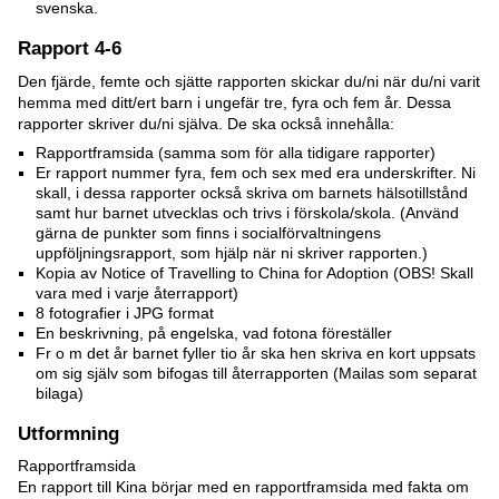
svenska.
Rapport 4-6
Den fjärde, femte och sjätte rapporten skickar du/ni när du/ni varit
hemma med ditt/ert barn i ungefär tre, fyra och fem år. Dessa
rapporter skriver du/ni själva. De ska också innehålla:
Rapportframsida (samma som för alla tidigare rapporter)
Er rapport nummer fyra, fem och sex med era underskrifter. Ni
skall, i dessa rapporter också skriva om barnets hälsotillstånd
samt hur barnet utvecklas och trivs i förskola/skola. (Använd
gärna de punkter som finns i socialförvaltningens
uppföljningsrapport, som hjälp när ni skriver rapporten.)
Kopia av Notice of Travelling to China for Adoption (OBS! Skall
vara med i varje återrapport)
8 fotografier i JPG format
En beskrivning, på engelska, vad fotona föreställer
Fr o m det år barnet fyller tio år ska hen skriva en kort uppsats
om sig själv som bifogas till återrapporten (Mailas som separat
bilaga)
Utformning
Rapportframsida
En rapport till Kina börjar med en rapportframsida med fakta om