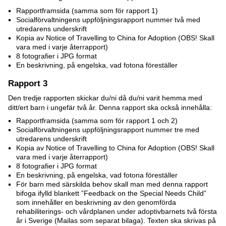
Rapportframsida (samma som för rapport 1)
Socialförvaltningens uppföljningsrapport nummer två med
utredarens underskrift
Kopia av Notice of Travelling to China for Adoption (OBS! Skall
vara med i varje återrapport)
8 fotografier i JPG format
En beskrivning, på engelska, vad fotona föreställer
Rapport 3
Den tredje rapporten skickar du/ni då du/ni varit hemma med
ditt/ert barn i ungefär två år. Denna rapport ska också innehålla:
Rapportframsida (samma som för rapport 1 och 2)
Socialförvaltningens uppföljningsrapport nummer tre med
utredarens underskrift
Kopia av Notice of Travelling to China for Adoption (OBS! Skall
vara med i varje återrapport)
8 fotografier i JPG format
En beskrivning, på engelska, vad fotona föreställer
För barn med särskilda behov skall man med denna rapport
bifoga ifylld blankett ”Feedback on the Special Needs Child”
som innehåller en beskrivning av den genomförda
rehabiliterings- och vårdplanen under adoptivbarnets två första
år i Sverige (Mailas som separat bilaga). Texten ska skrivas på