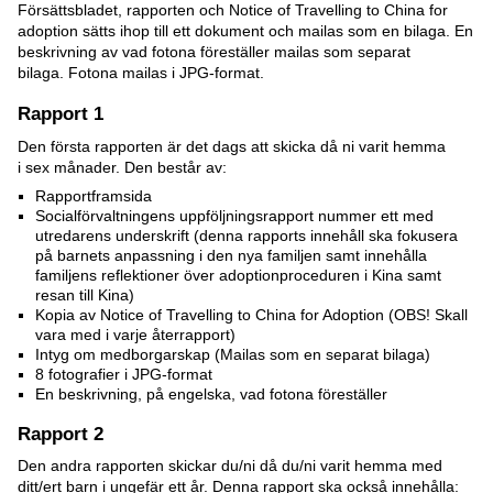
Försättsbladet, rapporten och Notice of Travelling to China for
adoption sätts ihop till ett dokument och mailas som en bilaga. En
beskrivning av vad fotona föreställer mailas som separat
bilaga. Fotona mailas i JPG-format.
Rapport 1
Den första rapporten är det dags att skicka då ni varit hemma
i sex månader. Den består av:
Rapportframsida
Socialförvaltningens uppföljningsrapport nummer ett med
utredarens underskrift (denna rapports innehåll ska fokusera
på barnets anpassning i den nya familjen samt innehålla
familjens reflektioner över adoptionproceduren i Kina samt
resan till Kina)
Kopia av Notice of Travelling to China for Adoption (OBS! Skall
vara med i varje återrapport)
Intyg om medborgarskap (Mailas som en separat bilaga)
8 fotografier i JPG-format
En beskrivning, på engelska, vad fotona föreställer
Rapport 2
Den andra rapporten skickar du/ni då du/ni varit hemma med
ditt/ert barn i ungefär ett år. Denna rapport ska också innehålla: