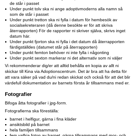
de står i passet
Under punkt tolv ska ni ange adoptivmoderns alla namn så
som de står i passet
Under punkt tretton ska ni fylla i datum för hembesök av
socialsekreteraren (då denne besökte er för att skriva
återrapporten) För de rapporter ni skriver själva, skrivs inget
datum här.
Under punkt fjorton ska ni fylla i det datum då återrapporten
färdigställdes (datumet står på återrapporten)
Under punkt femton behöver ni inte fylla i någonting
Under punkt sexton markerar ni det alternativ som ni väljer
Vi rekommenderar dig/er att alltid behålla en kopia av allt ni
skickar till Kina via Adoptionscentrum. Det är bra att ha detta för
att vara säker på vad du/ni redan skickat och också för att det blir
värdefull dokumentation av barnets första år tillsammans med er.
Fotografier
Bifoga åtta fotografier i jpg-form.
Fotografierna ska föreställa:
barnet i helfigur, gärna i fina kläder
ansiktsbild på barnet
hela familjen tillsammans
fem valfria foton av barnet, gärna tillsammans med mor- och