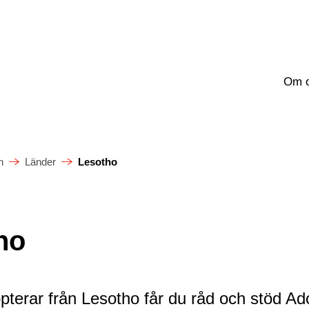
Om 
n
Länder
Lesotho
ho
pterar från Lesotho får du råd och stöd A