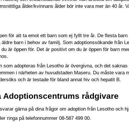
nittliga ålder/kvinnans ålder bör inte vara mer än 40 år. 
n för att ta emot ett barn som ej fyllt tre år. De flesta barn 
 äldre barn i behov av familj. Som adoptionssökande från Les
du är öppen för. Det är positivt om du är öppen för barn med 
gnos.
n som adopteras från Lesotho är övergivna, och det saknas 
emmen i närheten av huvudstaden Maseru. Du måste vara medv
ersöks och är testade för bland annat hiv och hepatit B.
a Adoptionscentrums rådgivare
svarar gärna på dina frågor om adoption från Lesotho och hj
ler ringa på telefonnummer 08-587 499 00.