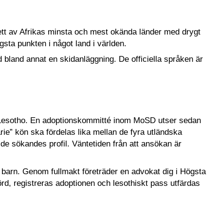
 ett av Afrikas minsta och mest okända länder med drygt
gsta punkten i något land i världen.
bland annat en skidanläggning. De officiella språken är
i Lesotho. En adoptionskommitté inom MoSD utser sedan
arie” kön ska fördelas lika mellan de fyra utländska
de sökandes profil. Väntetiden från att ansökan är
itt barn. Genom fullmakt företräder en advokat dig i Högsta
d, registreras adoptionen och lesothiskt pass utfärdas