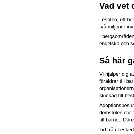
Vad vet
Lesotho, ett be
två miljoner in
I bergsområden
engelska och se
Så här g
Vi hjälper dig
föräldrar till 
organisationern
skickad till bes
Adoptionsbeslute
domstolen där a
till barnet. Där
Tid från besked