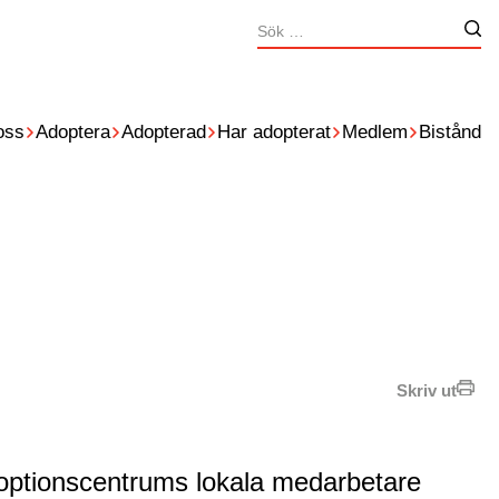
Sök
Nä
efter:
oss
Adoptera
Adopterad
Har adopterat
Medlem
Bistånd
Skriv ut
doptionscentrums lokala medarbetare