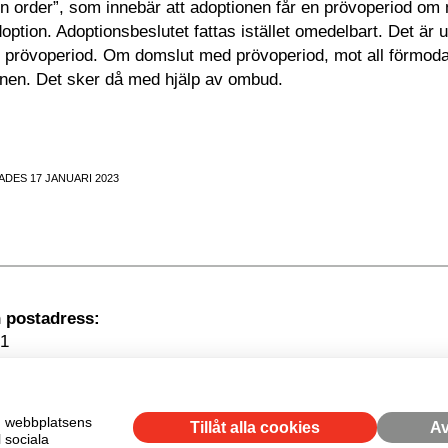
on order”, som innebär att adoptionen får en prövoperiod om mi
adoption. Adoptionsbeslutet fattas istället omedelbart. Det är
d prövoperiod. Om domslut med prövoperiod, mot all förmodan,
onen. Det sker då med hjälp av ombud.
DES 17 JANUARI 2023
Besöksadress
1
kholm
om webbplatsens
Tillåt alla cookies
Av
 sociala