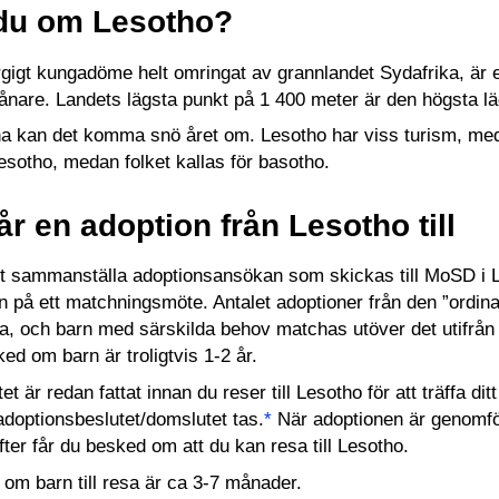
 du om Lesotho?
rgigt kungadöme helt omringat av grannlandet Sydafrika, är
vånare. Landets lägsta punkt på 1 400 meter är den högsta lä
a kan det komma snö året om. Lesotho har viss turism, med 
sotho, medan folket kallas för basotho.
år en adoption från Lesotho till
 att sammanställa adoptionsansökan som skickas till MoSD 
barn på ett matchningsmöte. Antalet adoptioner från den ”ordin
a, och barn med särskilda behov matchas utöver det utifrån 
ked om barn är troligtvis 1-2 år.
t är redan fattat innan du reser till Lesotho för att träffa d
doptionsbeslutet/domslutet tas.
*
När adoptionen är genomför
efter får du besked om att du kan resa till Lesotho.
 om barn till resa är ca 3-7 månader.