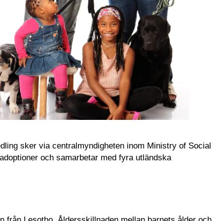
ing sker via centralmyndigheten inom Ministry of Social
 adoptioner och samarbetar med fyra utländska
från Lesotho. Åldersskillnaden mellan barnets ålder och