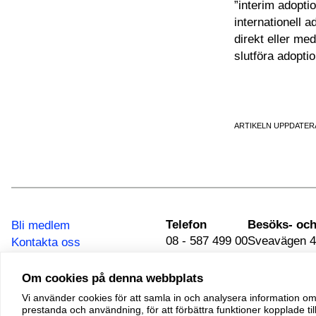
”interim adopti
internationell 
direkt eller me
slutföra adopti
ARTIKELN UPPDATERA
Telefon
Bli medlem
08 - 587 499 00
Sveavägen 4
Kontakta oss
111 34 Stoc
Integritetspolicy
Om cookies på denna webbplats
Vi använder cookies för att samla in och analysera information 
© 2026 Adoptionscentrum
prestanda och användning, för att förbättra funktioner kopplade till
Alla rättigheter förbehållna