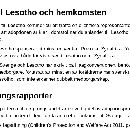
ill Lesotho och hemkomsten
ill Lesotho kommer du att träffa en eller flera representant
att adoptionen är klar i domstol när du anländer till Lesotho 
d.
Lesotho spenderar ni minst en vecka i Pretoria, Sydafrika, för
v av oss, både för vistelsen i Lesotho och i Sydafrika.
Sverige och Lesotho har skrivit på Haagkonventionen, behöv
medborgare, förutsatt att minst en av föräldrarna har svens
esotho, som inte erkänner dubbelt medborgarskap.
ingsrapporter
porterna till ursprungslandet är en viktig del av adoptions
porter under de fem första åren efter ankomst till Sverige.
Lä
s lagstiftning (Children’s Protection and Welfare Act 2011, p