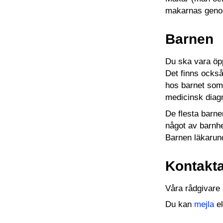
makarnas genoms
Barnen
Du ska vara öppe
Det finns också
hos barnet som 
medicinsk dia
De flesta barne
något av barnh
Barnen läkarund
Kontakt
Våra rådgivare 
Du kan
mejla
el