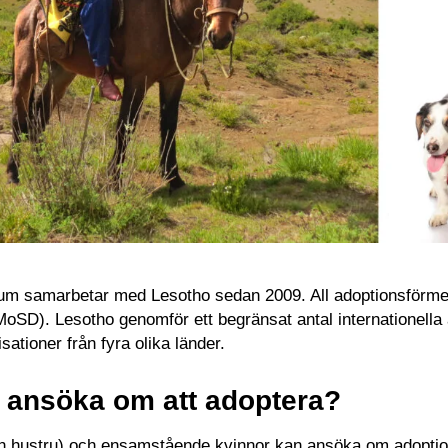
um samarbetar med Lesotho sedan 2009. All adoptionsförmedl
oSD). Lesotho genomför ett begränsat antal internationella
sationer från fyra olika länder.
 ansöka om att adoptera?
 hustru) och ensamstående kvinnor kan ansöka om adoption 