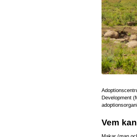
Adoptionscentr
Development (M
adoptionsorgani
Vem kan
Makar (man och