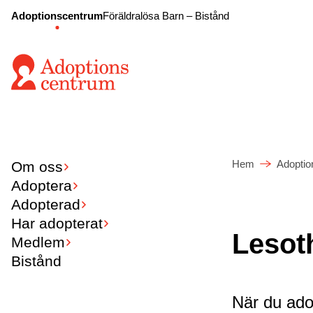
Adoptionscentrum
Föräldralösa Barn – Bistånd
Hem
Adoptio
Om oss
Adoptera
Adopterad
Har adopterat
Lesot
Medlem
Bistånd
När du ado