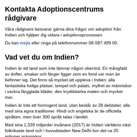
Kontakta Adoptionscentrums
rådgivare
Våra rådgivare besvarar gärna dina frågor om adoption från
Indien och hjälper dig vidare i adoptionsprocessen.
Du kan
mejla
eller ringa på telefonnummer 08-587 499 00.
Vad vet du om Indien?
Indien är ett land som inte lämnar någon oberörd. En mångfald
av dofter, smaker och färger ligger som en fond var man än
befinner sig. Det finns så mycket att uppleva i Indien; alla
fantastiska heliga platser, tempel och palats, myllret av människor
i vackra färgglada kläder, den kryddstarka maten och mycket
mer.
Indien är inte ett homogent land, utan består av 28 delstater, alla
med sina egna traditioner. Hindi och engelska är de officiella
språken, men över 300 språk talas i landet.
Med sina 1,339 miljarder invånare (2017) är Indien världens näst
folkrikaste land och i huvudstaden New Delhi bor det ca 25
miljoner människor.