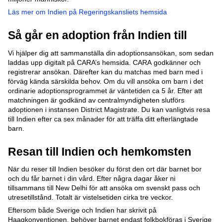
Läs mer om Indien på Regeringskansliets hemsida
Så går en adoption från Indien till
Vi hjälper dig att sammanställa din adoptionsansökan, som sedan
laddas upp digitalt på CARA’s hemsida. CARA godkänner och
registrerar ansökan. Därefter kan du matchas med barn med i
förväg kända särskilda behov. Om du vill ansöka om barn i det
ordinarie adoptionsprogrammet är väntetiden ca 5 år. Efter att
matchningen är godkänd av centralmyndigheten slutförs
adoptionen i instansen District Magistrate. Du kan vanligtvis resa
till Indien efter ca sex månader för att träffa ditt efterlängtade
barn.
Resan till Indien och hemkomsten
När du reser till Indien besöker du först den ort där barnet bor
och du får barnet i din vård. Efter några dagar åker ni
tillsammans till New Delhi för att ansöka om svenskt pass och
utresetillstånd. Totalt är vistelsetiden cirka tre veckor.
Eftersom både Sverige och Indien har skrivit på
Haagkonventionen, behöver barnet endast folkbokföras i Sverige