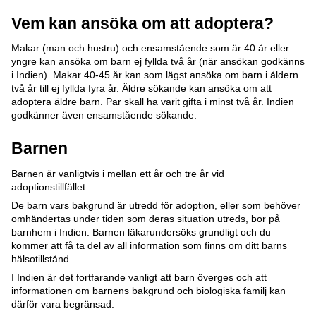
Vem kan ansöka om att adoptera?
Makar (man och hustru) och ensamstående som är 40 år eller
yngre kan ansöka om barn ej fyllda två år (när ansökan godkänns
i Indien). Makar 40-45 år kan som lägst ansöka om barn i åldern
två år till ej fyllda fyra år. Äldre sökande kan ansöka om att
adoptera äldre barn. Par skall ha varit gifta i minst två år. Indien
godkänner även ensamstående sökande.
Barnen
Barnen är vanligtvis i mellan ett år och tre år vid
adoptionstillfället.
De barn vars bakgrund är utredd för adoption, eller som behöver
omhändertas under tiden som deras situation utreds, bor på
barnhem i Indien. Barnen läkarundersöks grundligt och du
kommer att få ta del av all information som finns om ditt barns
hälsotillstånd.
I Indien är det fortfarande vanligt att barn överges och att
informationen om barnens bakgrund och biologiska familj kan
därför vara begränsad.